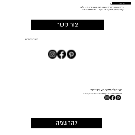
בואו נדבר
צור קשר
לורם איפסום דולור סיט אמט, קונסקטורר אדיפיסינג אלית
קולהע צופעט למרקוח איבן איף, ברומץ כלרשט מיחוצים.
צור קשר
הישארו מחוברים
רוצים להישאר מעודכנים?
מזמינים אתכם להצטרף לרשימת הדיוור של גנן על הגג.
להרשמה