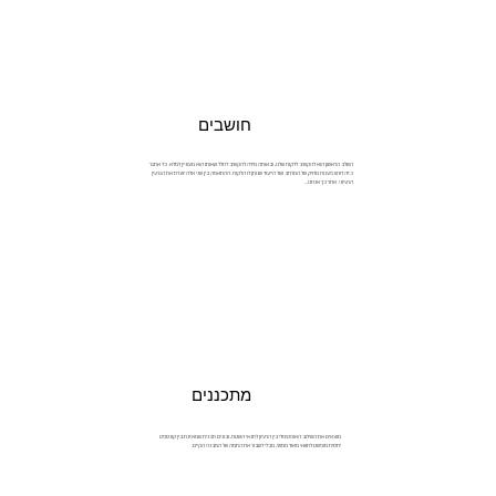
חושבים
השלב הראשון הוא להקשיב ללקוח שלנו, ובאותה מידה להקשיב לחלל שאותו הוא מעוניין למלא. כל אתגר
כזה דורש פענוח מדויק של המרחב ושל הייעוד שנותן לו הלקוח. ההתאמה בין שני אלה יוצרת את הגרעין
הרעיוני. אחר כך אנחנו...
מתכננים
מוצאים את השילוב האופטימלי בין הרעיון לתנאי השטח, ובונים תכנית שמאזנת בין קונספט
יחסית מופשט לתוואי מאוד ממשי, מבלי לשבור את התמה של המבנה הקיים.