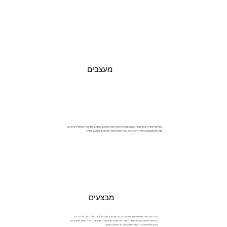
מעצבים
מגדילים רזולוציה ובוחרים את מגוון האלמנטים שייצרו את האווירה במרחב. בשלב הזה באות לידי ביטוי 20
שנות הניסיון שלנו, ביכולת להגיע לדיוק גבוה שיקלע לצורכי הלקוח, בזמן קצר יחסית.
מבצעים
אם ביצענו את שלושת השלבים הקודמים כמו שצריך (כמובן שכן), זה החלק הקל. והכיפי. זה
הפורטה שלנו ומה שמשך אותנו לנישה הזו כשרק התחלנו את המסע שלנו. יש לנו את האנשים, את
הציוד ואת הידע כדי לממש את העיצוב עד הטאץ' האחרון.