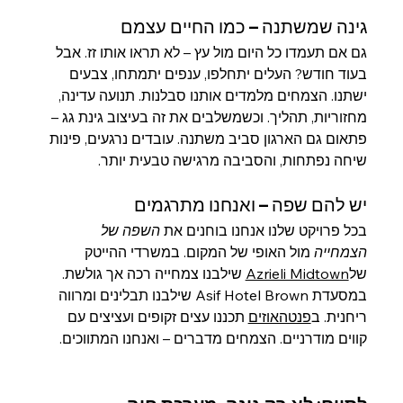
גינה שמשתנה – כמו החיים עצמם
גם אם תעמדו כל היום מול עץ – לא תראו אותו זז. אבל 
בעוד חודש? העלים יתחלפו, ענפים יתמתחו, צבעים 
ישתנו. הצמחים מלמדים אותנו סבלנות. תנועה עדינה, 
מחזוריות, תהליך. וכשמשלבים את זה בעיצוב גינת גג – 
פתאום גם הארגון סביב משתנה. עובדים נרגעים, פינות 
שיחה נפתחות, והסביבה מרגישה טבעית יותר.
יש להם שפה – ואנחנו מתרגמים
בכל פרויקט שלנו אנחנו בוחנים את 
השפה של 
הצמחייה
 מול האופי של המקום. במשרדי ההייטק 
של
Azrieli Midtown
 שילבנו צמחייה רכה אך גולשת. 
במסעדת Asif Hotel Brown שילבנו תבלינים ומרווה 
ריחנית. ב
פנטהאוזים
 תכננו עצים זקופים ועציצים עם 
קווים מודרניים. הצמחים מדברים – ואנחנו המתווכים.