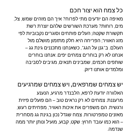
כל צמח הוא יצור חכם
מאיפה הם יודעים מתי לפרוח? איך הם מזהים שמש, צל, 
מים, רוחות? מערכת השורשים שלהם יוצרת רשת 
תקשורת שקטה; העלים פותחים וסוגרים נקבוביות לפי 
מזג האוויר; הפריחה היא חלק מתזמון מושלם מול 
העולם. ב"גנן על הגג", כשאנחנו מתכננים גינת גג – 
אנחנו לא רק בוחרים צמחים יפים. אנחנו בוחרים 
שותפים חכמים, שמבינים תנאים, מגיבים לסביבה 
ומלמדים אותנו דיוק.
יש צמחים שמרפאים, ויש צמחים שמרגיעים
האלוורה יודעת לרפא, הלבנדר מרגיע, הנענע 
מרעננת. צמחים לא רק נראים טוב – הם פועלים פיזית 
ורגשית. הם משפרים את איכות האוויר, מפחיתים רעש, 
מאזנים טמפרטורות. צמח שגדל נכון בגינת גג מסחרית 
– הוא כמו עובד חרוץ: שקט, קבוע, מועיל ונותן יותר ממה 
שנדמה.