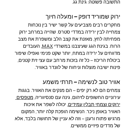
התשובה פשוטה: גינת גג.
ירוק שמוריד דופק – ומעלה חיוך
מחקרים רבים מצביעים על קשר ישיר בין נוכחות 
צמחייה לבין ירידה במדדי סטרס. שהייה במרחב ירוק 
מפחיתה לחץ, מאזנת את קצב הלב ומשפרת את מצב 
הרוח. בגינת הגג שעיצבנו במשרדי 
MAX
, העובדים 
מדווחים על ירידה במתח, יותר שקט פנימי ואפילו שיפור 
ביכולת הריכוז – כל זה בזכות מרחב עם עצי זית קטנים, 
פינות ישיבה מוצלות וניחוח של לוונדר באוויר.
אוויר טוב לנשימה – תרתי משמע
צמחים הם לא רק יפים – הם מנקים את האוויר. בגגות 
עירוניים החשופים לזיהום, גינה עם סנסיווריה, 
מטפסים 
ירוקים וצמחי תבלין עמידים
, יכולה לשפר את איכות 
האוויר באופן ניכר. הנשימה הופכת קלה יותר, המקום 
מרגיש פתוח ורענן – וזה לא עניין של תחושה בלבד, אלא 
של מדדים פיזיים ממשיים.