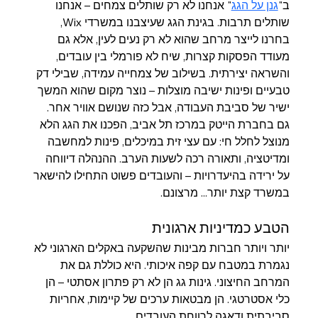
ב"
גנן על הגג
" אנחנו לא רק שותלים צמחים – אנחנו 
שותלים תרבות. בגינת הגג שעיצבנו במשרדי Wix, 
בחרנו לייצר מרחב שהוא לא רק נעים לעין, אלא גם 
מעודד הפסקות קצרות, שיח לא פורמלי בין עובדים, 
והשראה יצירתית. בשילוב של צמחייה עמידה, שבילי דק 
טבעיים ופינות ישיבה מוצלות – נוצר מקום שהוא המשך 
ישיר של סביבת העבודה, אבל כזה שנושם אוויר אחר.
גם בחברת הייטק במרכז תל אביב, הפכנו את הגג הלא 
מנוצל לחלל חי: עם עצי זית במיכלים, פינות למחשבה 
ומדיטציה, ותאורה רכה לשעות הערב. ההנהלה דיווחה 
על ירידה בהיעדרויות – והעובדים פשוט התחילו להישאר 
במשרד קצת יותר... מרצונם.
הטבע כמדיניות ארגונית
יותר ויותר חברות מבינות שהשקעה באקלים הארגוני לא 
נגמרת במטבח עם קפה איכותי. היא כוללת גם את 
המרחב החיצוני. גינות גג הן לא רק פתרון אסתטי – הן 
כלי אסטרטגי. הן מבטאות ערכים של קיימות, אחריות 
סביבתית ודאגה לרווחת העובדים.