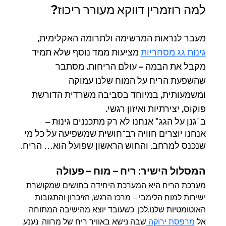
למה רוזמרין דווקא מעורר ריכוז?
מעבר לנראות המרשימה ולתרומה האקלימית, 
גינות גג מסחריות
 מציעות ממד נוסף שלא תמיד 
מקבל את הבמה – עולם הריחות. מסתבר 
שהשפעת הריח על המוח שלנו עמוקה 
ומשמעותית, במיוחד בסביבה משרדית הדורשת 
פוקוס, יצירתיות ואיזון רגשי.
ב"גנן על הגג" אנחנו לא רק מתכננים גינות – 
אנחנו יוצרים חוויה רב־חושית שמשפיעה על כל מי 
שנכנס למרחב. והחוש הראשון שפועל הוא… הריח.
המסלול הישיר: ריח – מוח – פעולה
מערכת הריח היא המערכת היחידה בחושים שמקושרת 
ישירות למוח הלימבי – מרכז הרגש, הזיכרון והתגובות 
האוטומטיות שלנו.לכן, כשעובד יוצא מהישיבה המתוחה 
אל 
מרפסת ירוקה 
שבה נישא באוויר ריח של מרווה, נענע 