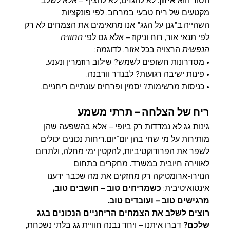
הסוד הוא 
איזון
: לא להגזים, לא להציף – אלא לשלב 
מקטעים של ריח טבעי במרחב, לפי פונקציות 
השהייה.ב"גנן על הגג" אנו מתאימים את הצמחים לא רק 
לפי תנאי אור, רוח וניקוז – אלא גם לפי 
החוויה 
הנפשית
 הרצויה בכל אזור. לדוגמה:
• מסדרונות חשופים לשמש? שילוב רוזמרין ונענע.
• פינות ישיבה רגועות? לבנדר וורבנה.
• כניסות מרשימות? יסמין ופרחים עונתיים ריחניים.
ריח של הצלחה – תרתי משמע
גינות גג לא נמדדות רק ביופי – אלא בהשפעה שהן 
מותירות על מי שחי בהן יום־יום.ריחות נכונים יכולים 
לשפר את הפרודוקטיביות, להקטין ימי מחלה, ולתרום 
לאווירה חיובית במשרד. מחקרים בתחום 
הנוירו-ארומטיקה רק מחזקים את מה שכבר ידענו 
אינטואיטיבית: 
כשמריחים טוב – חושבים טוב, 
מרגישים טוב – ועובדים טוב.
רוצים לשלב את הצמחים הריחניים הנכונים בגג 
שלכם? 
דברו איתנו – ויחד נבנה חוויית גג בלתי נשכחת, 