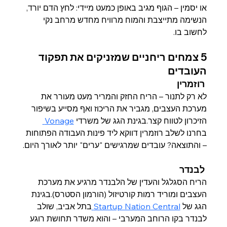
או יסמין – הגוף מגיב באופן כמעט מיידי: לחץ הדם יורד, 
הנשימה מתייצבת והמוח מרוויח מחדש מרחב נקי 
לחשוב בו.
5 צמחים ריחניים שמזניקים את תפקוד 
העובדים
רוזמרין
לא רק לתנור – הריח החזק והמריר מעט מעורר את 
מערכת העצבים, מגביר את הריכוז ואף מסייע בשיפור 
הזיכרון לטווח קצר.בגינת הגג של משרדי 
Vonage 
בחרנו לשלב רוזמרין דווקא ליד פינות העבודה הפתוחות 
– והתוצאה? עובדים שמרגישים "ערים" יותר לאורך היום.
לבנדר
הריח הסגלגל והעדין של הלבנדר מרגיע את מערכת 
העצבים ומוריד רמות קורטיזול (הורמון הסטרס).בגינת 
הגג של 
Startup Nation Central 
בתל אביב, שולב 
לבנדר בקו הרוחב המערבי – והוא משדר תחושת רוגע 