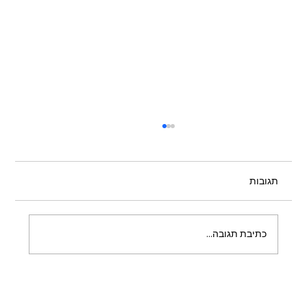
תגובות
כתיבת תגובה...
כשהמרחב מזמין להישאר: איך תכנון צמחייה
משנה את החוויה במתחמים מסחריים