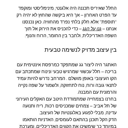
החלל שאיריס תכננה היה אלגנטי, מינימליסטי ומוקפד 
עד הפרט האחרון – אך היא ביקשה שהחוץ לא יהיה רק 
“תוספת” אלא חלק בלתי נפרד מהחוויה. כאן נכנסנו 
אנחנו – 
גנן על הגג
 – כדי להכניס את הירוק אל תוך 
השפה האדריכלית, ולחבר בין החומר, הרוח והנוף.
בין עיצוב מדויק לנשימה טבעית
האתגר היה ליצור גג שמתפקד כמרפסת אינטימית עם 
בריכה – חלל עכשווי שמרגיש טבעי ונינוח שמתכתב עם 
הקו העיצובי באופן מושלם . המרחב נדרש להיות עמיד 
לתנאי גובה ורוח, נוח לתחזוקה, ולשמור על שפה נקייה 
והרמונית עם המבנה.
בחרנו בצמחייה שמתמודדת היטב עם האקלים העירוני 
של תל אביב – צמחים שמכניסים רכות, ריח ותנועה 
עדינה, מבלי לפגוע באלגנטיות של העיצוב.
הדק הקל תוכנן בהתאם לעומסים, האדניות הותאמו 
במיוחד כך שימשיכו את הקווים האדריכליים, ומערכת 