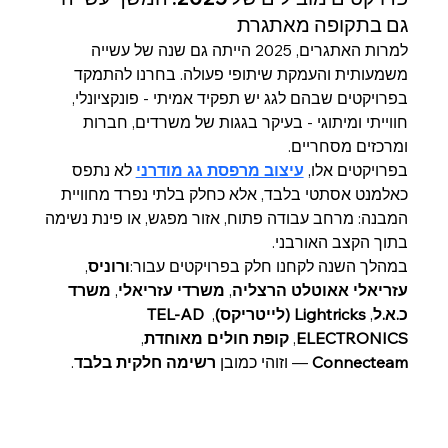
גם בתקופה מאתגרת
למרות האתגרים, 2025 הייתה גם שנה של עשייה 
משמעותית והעמקת שיתופי פעולה. בחרנו להתמקד 
בפרויקטים שבהם לגג יש תפקיד אמיתי - פונקציונלי, 
חווייתי ומיתוגי - בעיקר בגגות של משרדים, חברות 
ומרכזים מסחריים.
בפרויקטים אלו, 
עיצוב מרפסת גג מודרני
 לא נתפס 
כאלמנט אסתטי בלבד, אלא כחלק בלתי נפרד מחוויית 
המבנה: מרחב עבודה פתוח, אזור מפגש, או פינת נשימה 
בתוך הקצב האורבני.
במהלך השנה לקחנו חלק בפרויקטים עבור:
ורוניס
, 
עזריאלי אאוטלט הרצליה
, 
משרדי עזריאלי
, 
משרד 
כ.א.ל
, 
Lightricks (לייטריקס)
, 
TEL-AD 
ELECTRONICS
, 
קופת חולים מאוחדת
, 
Connecteam
 — וזוהי כמובן 
רשימה חלקית בלבד
.