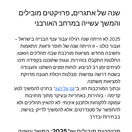
שנה של אתגרים, פרויקטים מובילים 
והמשך עשייה במרחב האורבני
2025 לא הייתה שנה רגילה עבור ענף הבנייה בישראל – 
ועבור כולנו – זו הייתה שנה של חוסר ודאות, התאמות 
וחשיבה מחדש. מציאות מורכבת שבה תהליכים הואטו, 
החלטות התקבלו בזהירות, וגגות שתוכננו בקפידה חיכו 
לעיתים זמן רב לביצוע. לוחות זמנים השתנו, והעבודה 
בשטח דרשה גמישות, סבלנות ויכולת תגובה מדויקת 
למציאות משתנה.
ובתוך המורכבות הזו, ב"
גנן על הגג
" בחרנו להמשיך לנוע 
קדימה - בזהירות, באחריות ובעיקר מתוך מחויבות 
עמוקה ללקוחות ולתכנון איכותי. לא להאיץ תהליכים ולא 
להתפשר על סטנדרטים, אלא להמשיך לדייק: בגישה, 
בבחירות ובדרך.
פרויקטים מובילים של 2025: המשך עשייה 