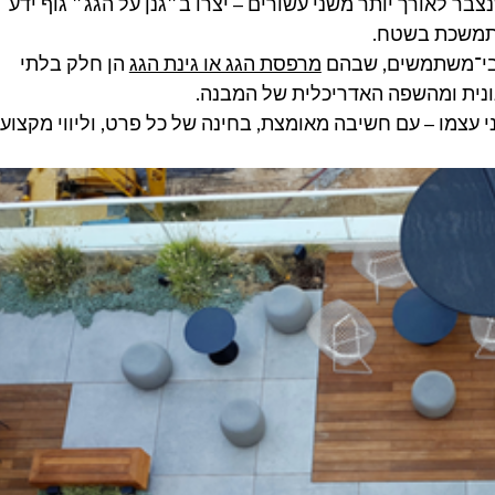
צבר לאורך יותר משני עשורים – יצרו ב״גנן על הגג״ גוף ידע 
מתמשכת בשטח.
בי־משתמשים, שבהם 
מרפסת הגג או גינת הגג
 הן חלק בלתי 
ונית ומהשפה האדריכלית של המבנה.
עצמו – עם חשיבה מאומצת, בחינה של כל פרט, וליווי מקצועי