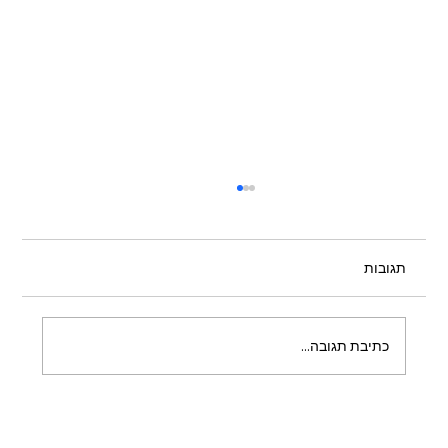
תגובות
כתיבת תגובה...
כשהמרחב מזמין להישאר: איך תכנון צמחייה
משנה את החוויה במתחמים מסחריים