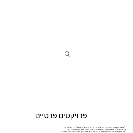
פרויקטים פרטיים
כל גג או מרפסת יכולים להפוך לפינת גן עדן קטנה... פינה של שקט ושלווה בעיר הגדולה.
עיצוב נכון של המרפסת /גג יצור תחושת פרטיות ועם זאת, יכבד את הנוף והמרחב.
כאשר החוץ מתחבר עם הפנים, נוצר מרחב גדול יותר, אותו ניתן לנצל לאירוח , משחק ומנוחה.