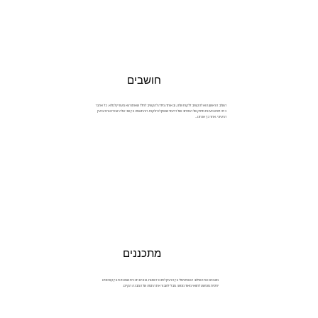
חושבים
השלב הראשון הוא להקשיב ללקוח שלנו, ובאותה מידה להקשיב לחלל שאותו הוא מעוניין למלא. כל אתגר
כזה דורש פענוח מדויק של המרחב ושל הייעוד שנותן לו הלקוח. ההתאמה בין שני אלה יוצרת את הגרעין
הרעיוני. אחר כך אנחנו...
מתכננים
מוצאים את השילוב האופטימלי בין הרעיון לתנאי השטח, ובונים תכנית שמאזנת בין קונספט
יחסית מופשט לתוואי מאוד ממשי, מבלי לשבור את התמה של המבנה הקיים.