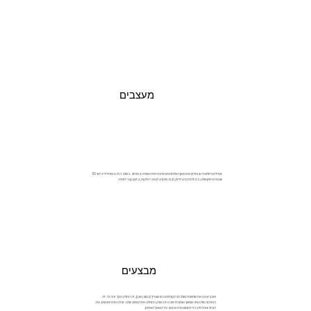
מעצבים
מגדילים רזולוציה ובוחרים את מגוון האלמנטים שייצרו את האווירה במרחב. בשלב הזה באות לידי ביטוי 20
שנות הניסיון שלנו, ביכולת להגיע לדיוק גבוה שיקלע לצורכי הלקוח, בזמן קצר יחסית.
מבצעים
אם ביצענו את שלושת השלבים הקודמים כמו שצריך (כמובן שכן), זה החלק הקל. והכיפי. זה
הפורטה שלנו ומה שמשך אותנו לנישה הזו כשרק התחלנו את המסע שלנו. יש לנו את האנשים, את
הציוד ואת הידע כדי לממש את העיצוב עד הטאץ' האחרון.