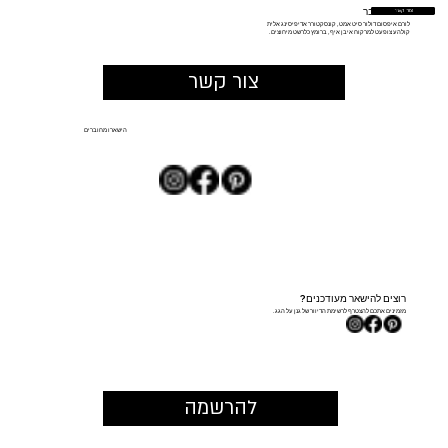
בואו נדבר
צור קשר
לורם איפסום דולור סיט אמט, קונסקטורר אדיפיסינג אלית
קולהע צופעט למרקוח איבן איף, ברומץ כלרשט מיחוצים.
צור קשר
הישארו מחוברים
רוצים להישאר מעודכנים?
מזמינים אתכם להצטרף לרשימת הדיוור של גנן על הגג.
להרשמה