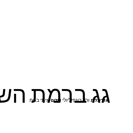
גג ברמת השר
ורד בונפיליולי
איתי בנית
אדריכלות
צילום