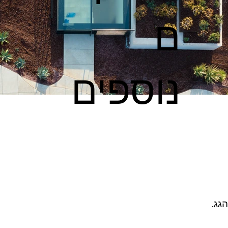
ם
נוספים
גג.