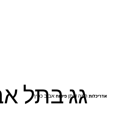
גג בתל אב
רמה דותן
אביב כפיף
אדריכלות
פיקוח