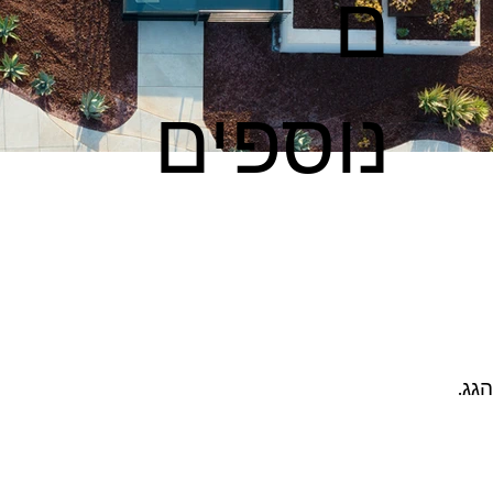
ם
נוספים
גג.