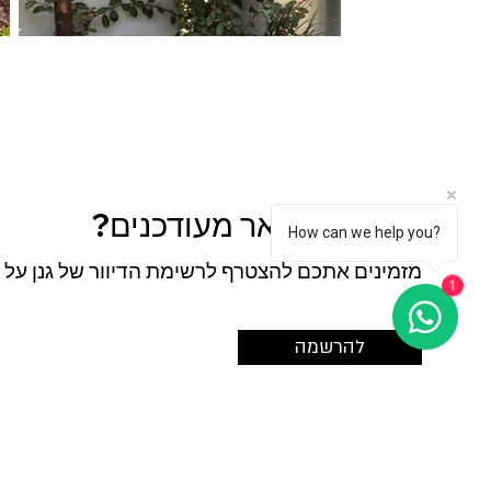
רוצים להישאר מעודכנים?
How can we help you?
מזמינים אתכם להצטרף לרשימת הדיוור של גנן על ה
1
להרשמה
דף הבית
עיצוב גינות גג מסחרי
עיצוב גינות גג פרטי
צור קשר
בלוג
גג רמת השרון