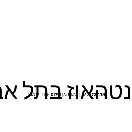
טהאוז בתל אב
ערן בינדרמן
עודד סמדר
אדריכלות
צילום