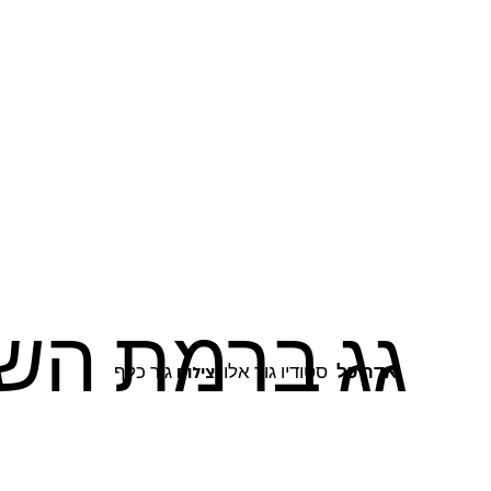
גג ברמת השר
אדריכל
סטודיו גור אלון
גור כלף
צילום