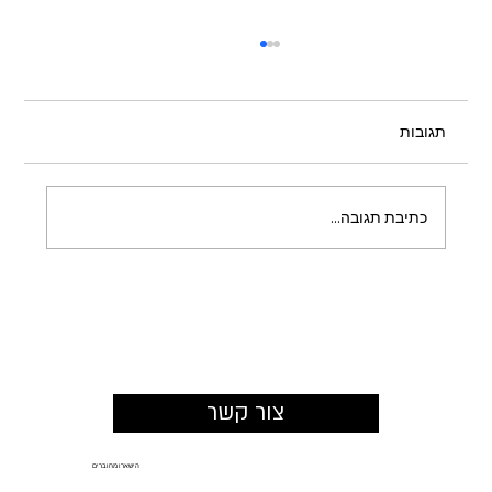
תגובות
כתיבת תגובה...
כשהמרחב מזמין להישאר: איך תכנון צמחייה
משנה את החוויה במתחמים מסחריים
צור קשר
הישארו מחוברים