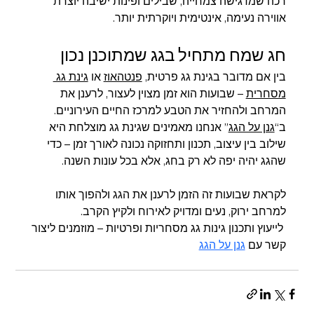
רכה שמדגישה צמחייה, שבילים ופינות ישיבה יוצרת 
אווירה נעימה, אינטימית ויוקרתית יותר.
חג שמח מתחיל בגג שמתוכנן נכון
בין אם מדובר בגינת גג פרטית, 
פנטהאוז
 או 
גינת גג 
מסחרית
 – שבועות הוא זמן מצוין לעצור, לרענן את 
המרחב ולהחזיר את הטבע למרכז החיים העירוניים.
ב“
גנן על הגג
” אנחנו מאמינים שגינת גג מוצלחת היא 
שילוב בין עיצוב, תכנון ותחזוקה נכונה לאורך זמן – כדי 
שהגג יהיה יפה לא רק בחג, אלא בכל עונות השנה.
לקראת שבועות זה הזמן לרענן את הגג ולהפוך אותו 
למרחב ירוק, נעים ומדויק לאירוח ולקיץ הקרב.
 לייעוץ ותכנון גינות גג מסחריות ופרטיות – מוזמנים ליצור 
קשר עם 
גנן על הגג